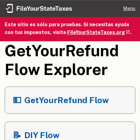
Menu
Este sitio es sólo para pruebas. Si necesitas ayuda
con tus impuestos, visita
FileYourStateTaxes.org
.
GetYourRefund
Flow Explorer
💵
GetYourRefund Flow
📝
DIY Flow