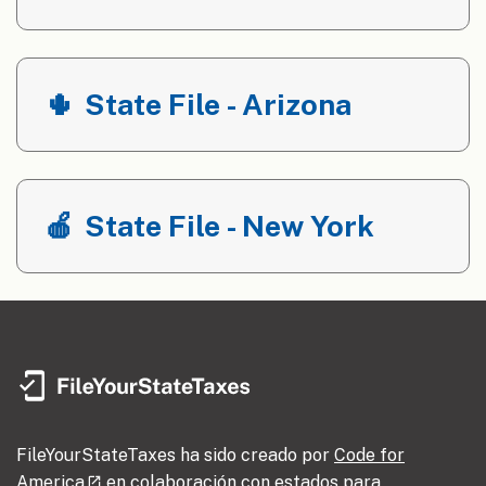
🌵
State File - Arizona
🍎
State File - New York
FileYourStateTaxes ha sido creado por
Code for
America
en colaboración con estados para